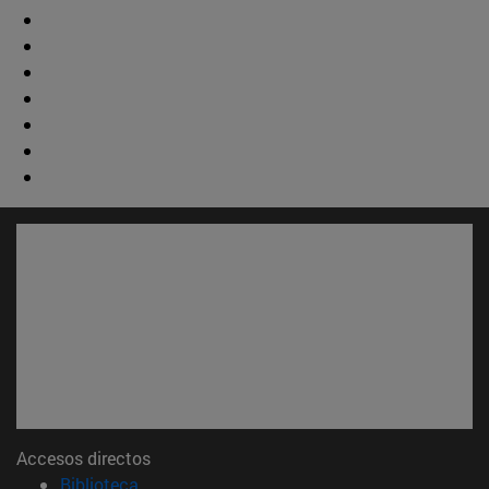
Accesos directos
(abre en nueva ventana)
Biblioteca