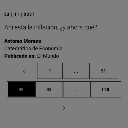
23 | 11 | 2021
Ahí está la inflación, ¿y ahora qué?
Antonio Moreno
Catedrático de Economía
Publicado en:
El Mundo
Página
Páginas intermedias Us
Página
1
...
91
Página
Página
Páginas intermedias U
Página
92
93
...
110