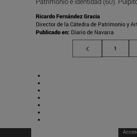
Patrimonio e identidad (60). Púlpitos
Ricardo Fernández Gracia
Director de la Cátedra de Patrimonio y A
Publicado en:
Diario de Navarra
Página
1
Acces