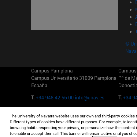
© Uni
Nava
Campus Pamplona
Campus 
Campus Universitario 31009 Pamplona
Pº de M
España
Donosti
T.
+34 948 42 56 00
info@unav.es
T.
+34 9
Campus Madrid (IESE)
Campus 
The University of Navarra website uses our own and third-party cookies 
Camino del Cerro Águila 3 28023
165 W 5
Different types of cookies have different purposes. For example, to identi
Madrid España
EE.UU
browsing habits respecting your privacy, or personalize how the content 
to enable or accept them all. This banner will remain active until you ch
T.
+34 912 11 30 00
T.
+1 64