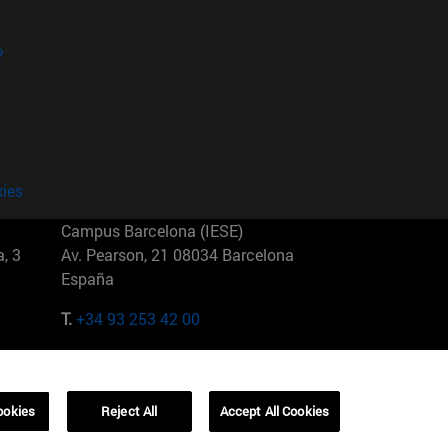
?
kies
Campus Barcelona (IESE)
, 3
Av. Pearson, 21 08034 Barcelona
España
T.
+34 93 253 42 00
Campus Sao Paulo (IESE)
5
Rua Martiniano de Carvalho, 573
01321001 Bela Vista Brasil
ookies
Reject All
Accept All Cookies
T.
+55 11 3177-8300