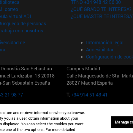
(abre en nueva ventana)
Biblioteca
TFNO +34 948 42 56 00
(abre en nueva ventana)
Mi correo
¿QUÉ GRADO TE INTERESA?
(abre en nueva ventana)
Aula virtual ADI
¿QUÉ MÁSTER TE INTERESA
(abre en nueva ventana)
Búsqueda de personas
(abre en nueva ventana)
Trabaja con nosotros
versidad de
Información legal
rra
Accesibilidad
Configuración de coo
Donostia-San Sebastián
Campus Madrid
anuel Lardizabal 13 20018
Calle Marquesado de Sta. Marta
a-San Sebastián España
28027 Madrid España
43 21 98 77
T.
+34 914 51 43 41
Nueva York (IESE)
Campus Munich (IESE)
to store and retrieve information when you browse.
7th St 10019-2201 Nueva York
Maria-Theresia-Straße 15 8167
fy you as a user, obtain information about your
Múnich Alemania
Manage c
is displayed. You can select the cookies you want
oose one of the two options. For more detailed
6 346 8850
T.
+49 89 24209790