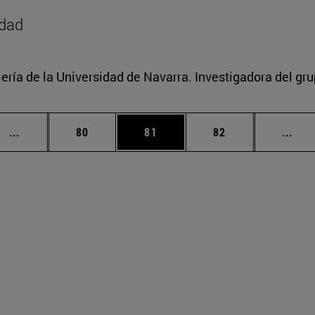
idad
ería de la Universidad de Navarra. Investigadora del gr
Páginas intermedias Use TAB para desplazarse.
Página
Página
Página
Pági
...
80
81
82
...