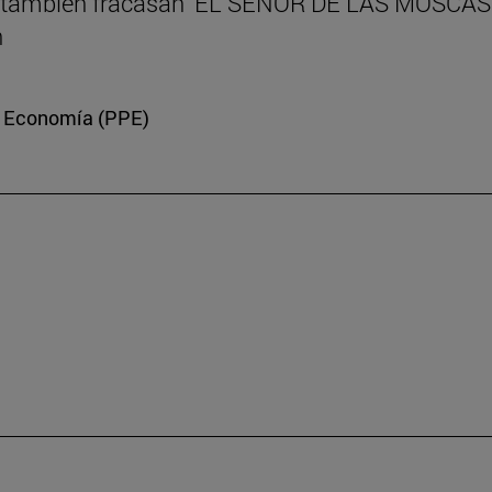
eres también fracasan ‘EL SEÑOR DE LAS MOSCAS’
n
 y Economía (PPE)