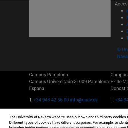
Acces
© Uni
Nava
Campus Pamplona
Campus 
Campus Universitario 31009 Pamplona
Pº de M
España
Donosti
T.
+34 948 42 56 00
info@unav.es
T.
+34 9
Campus Madrid (IESE)
Campus 
The University of Navarra website uses our own and third-party cookies 
Camino del Cerro Águila 3 28023
165 W 5
Different types of cookies have different purposes. For example, to identi
Madrid España
EE.UU
browsing habits respecting your privacy, or personalize how the content 