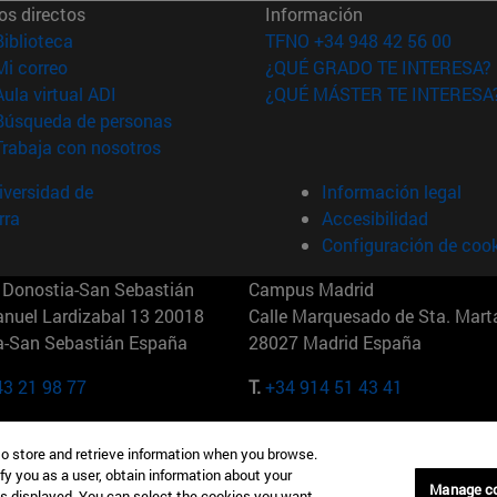
os directos
Información
(abre en nueva ventana)
Biblioteca
TFNO +34 948 42 56 00
(abre en nueva ventana)
Mi correo
¿QUÉ GRADO TE INTERESA?
(abre en nueva ventana)
Aula virtual ADI
¿QUÉ MÁSTER TE INTERESA
(abre en nueva ventana)
Búsqueda de personas
(abre en nueva ventana)
Trabaja con nosotros
versidad de
Información legal
rra
Accesibilidad
Configuración de coo
Donostia-San Sebastián
Campus Madrid
anuel Lardizabal 13 20018
Calle Marquesado de Sta. Marta
a-San Sebastián España
28027 Madrid España
43 21 98 77
T.
+34 914 51 43 41
Nueva York (IESE)
Campus Munich (IESE)
to store and retrieve information when you browse.
7th St 10019-2201 Nueva York
Maria-Theresia-Straße 15 8167
fy you as a user, obtain information about your
Múnich Alemania
Manage c
is displayed. You can select the cookies you want