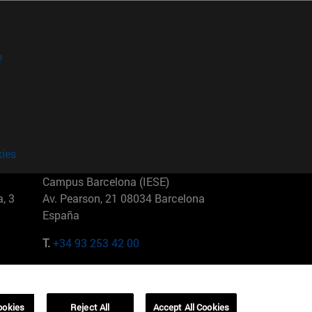
?
kies
Campus Barcelona (IESE)
, 3
Av. Pearson, 21 08034 Barcelona
España
T.
+34 93 253 42 00
Campus Sao Paulo (IESE)
5
Rua Martiniano de Carvalho, 573
01321001 Bela Vista Brasil
ookies
Reject All
Accept All Cookies