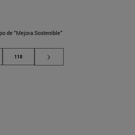
upo de “Mejora Sostenible”
nas intermedias Use TAB para desplazarse.
Página
110