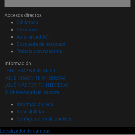
Accesos directos
(abre en nueva ventana)
Biblioteca
(abre en nueva ventana)
Mi correo
(abre en nueva ventana)
Aula virtual ADI
(abre en nueva ventana)
Búsqueda de personas
(abre en nueva ventana)
Trabaja con nosotros
Información
TFNO +34 948 42 56 00
¿QUÉ GRADO TE INTERESA?
¿QUÉ MÁSTER TE INTERESA?
© Universidad de Navarra
Información legal
Accesibilidad
Configuración de cookies
Localizador de campus