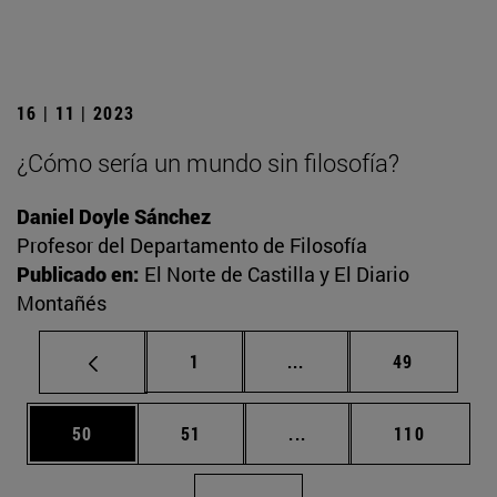
16 | 11 | 2023
¿Cómo sería un mundo sin filosofía?
Daniel Doyle Sánchez
Profesor del Departamento de Filosofía
Publicado en:
El Norte de Castilla y El Diario
Montañés
Página
Páginas intermedias Us
Página
1
...
49
Página
Página
Páginas intermedias U
Página
50
51
...
110