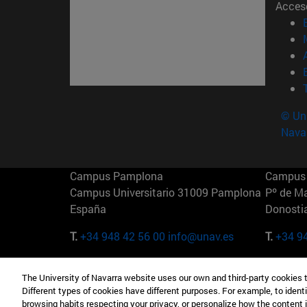
Acces
© Uni
Nava
Campus Pamplona
Campus 
Campus Universitario 31009 Pamplona
Pº de M
España
Donosti
T.
+34 948 42 56 00
info@unav.es
T.
+34 9
Campus Madrid (IESE)
Campus 
The University of Navarra website uses our own and third-party cookies 
Camino del Cerro Águila 3 28023
165 W 5
Different types of cookies have different purposes. For example, to identi
Madrid España
EE.UU
browsing habits respecting your privacy, or personalize how the content 