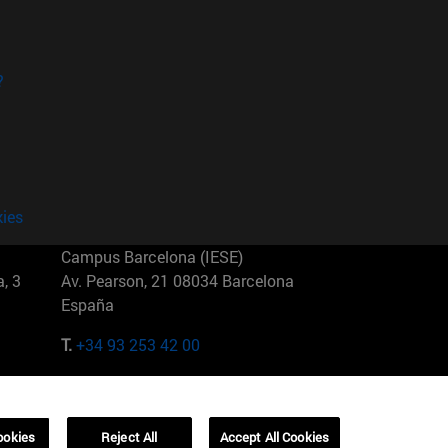
?
kies
Campus Barcelona (IESE)
, 3
Av. Pearson, 21 08034 Barcelona
España
T.
+34 93 253 42 00
Campus Sao Paulo (IESE)
5
Rua Martiniano de Carvalho, 573
01321001 Bela Vista Brasil
ookies
Reject All
Accept All Cookies