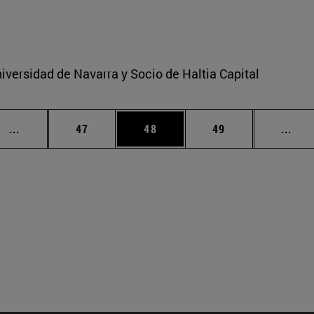
iversidad de Navarra y Socio de Haltia Capital
Páginas intermedias Use TAB para desplazarse.
Página
Página
Página
Pági
...
47
48
49
...