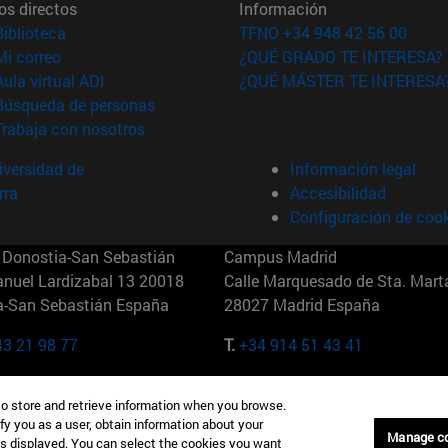
os directos
Información
(abre en nueva ventana)
Biblioteca
TFNO +34 948 42 56 00
(abre en nueva ventana)
Mi correo
¿QUÉ GRADO TE INTERESA?
(abre en nueva ventana)
Aula virtual ADI
¿QUÉ MÁSTER TE INTERESA
(abre en nueva ventana)
Búsqueda de personas
(abre en nueva ventana)
Trabaja con nosotros
versidad de
Información legal
rra
Accesibilidad
Configuración de coo
Donostia-San Sebastián
Campus Madrid
anuel Lardizabal 13 20018
Calle Marquesado de Sta. Marta
a-San Sebastián España
28027 Madrid España
43 21 98 77
T.
+34 914 51 43 41
Nueva York (IESE)
Campus Munich (IESE)
to store and retrieve information when you browse.
7th St 10019-2201 Nueva York
Maria-Theresia-Straße 15 8167
fy you as a user, obtain information about your
Múnich Alemania
Manage c
is displayed. You can select the cookies you want