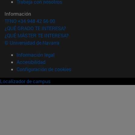
(abre en nueva ventana)
Trabaja con nosotros
Información
TFNO +34 948 42 56 00
¿QUÉ GRADO TE INTERESA?
¿QUÉ MÁSTER TE INTERESA?
© Universidad de Navarra
Información legal
Accesibilidad
Configuración de cookies
Localizador de campus