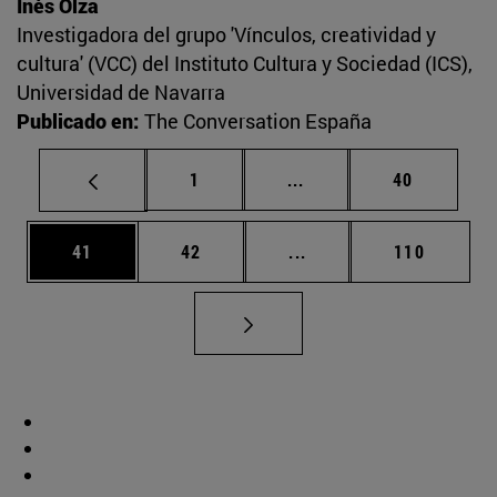
Inés Olza
Investigadora del grupo 'Vínculos, creatividad y
cultura' (VCC) del Instituto Cultura y Sociedad (ICS),
Universidad de Navarra
Publicado en:
The Conversation España
Página
Páginas intermedias Us
Página
1
...
40
Página
Página
Páginas intermedias U
Página
41
42
...
110