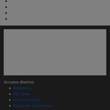
Accesos directos
(abre en nueva ventana)
Biblioteca
(abre en nueva ventana)
Mi correo
(abre en nueva ventana)
Aula virtual ADI
(abre en nueva ventana)
Búsqueda de personas