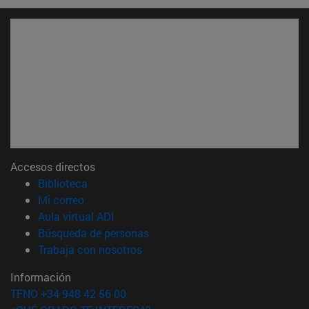
Accesos directos
(abre en nueva ventana)
Biblioteca
(abre en nueva ventana)
Mi correo
(abre en nueva ventana)
Aula virtual ADI
(abre en nueva ventana)
Búsqueda de personas
(abre en nueva ventana)
Trabaja con nosotros
Información
TFNO +34 948 42 56 00