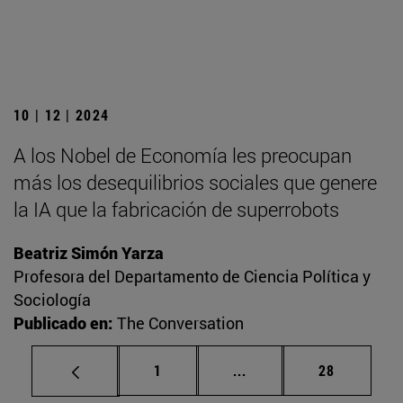
10 | 12 | 2024
A los Nobel de Economía les preocupan
más los desequilibrios sociales que genere
la IA que la fabricación de superrobots
Beatriz Simón Yarza
Profesora del Departamento de Ciencia Política y
Sociología
Publicado en:
The Conversation
Página
Páginas intermedias Us
Página
1
...
28