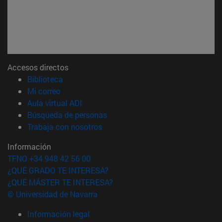
Accesos directos
(abre en nueva ventana)
Biblioteca
(abre en nueva ventana)
Mi correo
(abre en nueva ventana)
Aula virtual ADI
(abre en nueva ventana)
Búsqueda de personas
(abre en nueva ventana)
Trabaja con nosotros
Información
TFNO +34 948 42 56 00
¿QUÉ GRADO TE INTERESA?
¿QUÉ MÁSTER TE INTERESA?
© Universidad de Navarra
Información legal