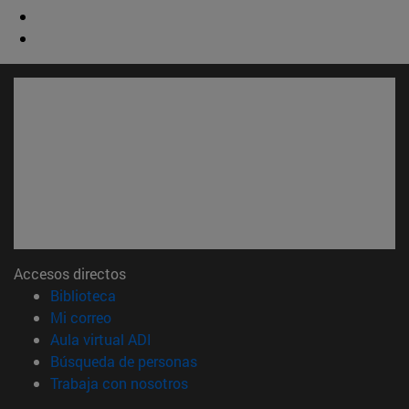
Accesos directos
(abre en nueva ventana)
Biblioteca
(abre en nueva ventana)
Mi correo
(abre en nueva ventana)
Aula virtual ADI
(abre en nueva ventana)
Búsqueda de personas
(abre en nueva ventana)
Trabaja con nosotros