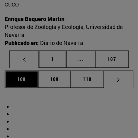
cuco
Enrique Baquero Martin
Profesor de Zoología y Ecología, Universidad de
Navarra
Publicado en:
Diario de Navarra
Página
Páginas intermedias Us
Página
1
...
107
Página
Página
Página
108
109
110