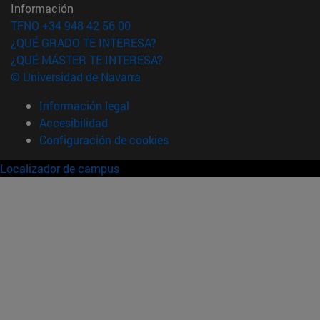
Información
TFNO +34 948 42 56 00
¿QUÉ GRADO TE INTERESA?
¿QUÉ MÁSTER TE INTERESA?
© Universidad de Navarra
Información legal
Accesibilidad
Configuración de cookies
Localizador de campus