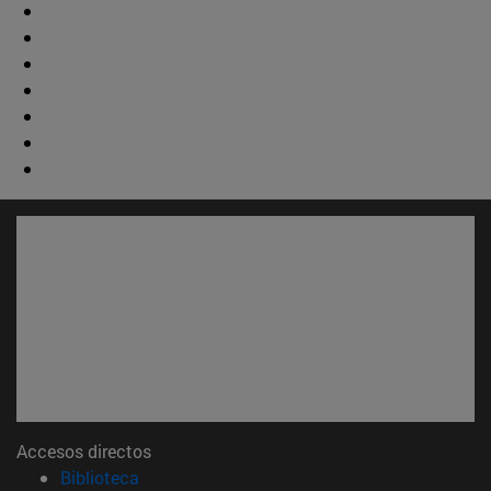
Accesos directos
(abre en nueva ventana)
Biblioteca