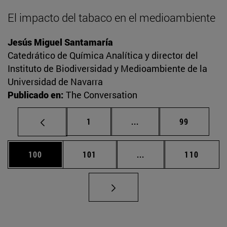
El impacto del tabaco en el medioambiente
Jesús Miguel Santamaría
Catedrático de Química Analítica y director del
Instituto de Biodiversidad y Medioambiente de la
Universidad de Navarra
Publicado en:
The Conversation
Página
Páginas intermedias Us
Página
1
...
99
Página
Página
Páginas intermedias 
Página
100
101
...
110