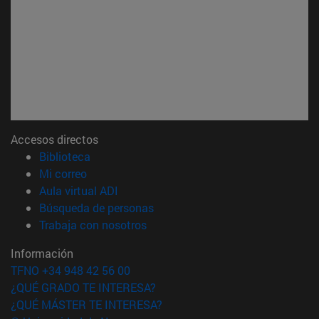
Accesos directos
(abre en nueva ventana)
Biblioteca
(abre en nueva ventana)
Mi correo
(abre en nueva ventana)
Aula virtual ADI
(abre en nueva ventana)
Búsqueda de personas
(abre en nueva ventana)
Trabaja con nosotros
Información
TFNO +34 948 42 56 00
¿QUÉ GRADO TE INTERESA?
¿QUÉ MÁSTER TE INTERESA?