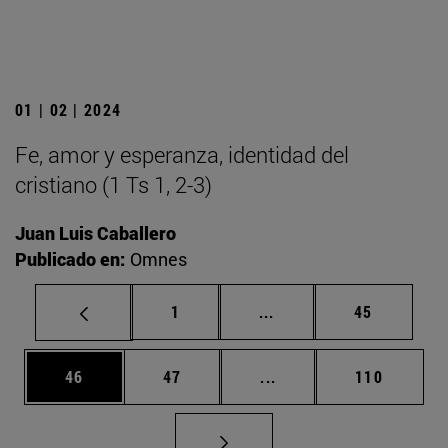
01 | 02 | 2024
Fe, amor y esperanza, identidad del
cristiano (1 Ts 1, 2-3)
Juan Luis Caballero
Publicado en:
Omnes
Página
Páginas intermedias Us
Página
1
...
45
Página
Página
Páginas intermedias U
Página
46
47
...
110