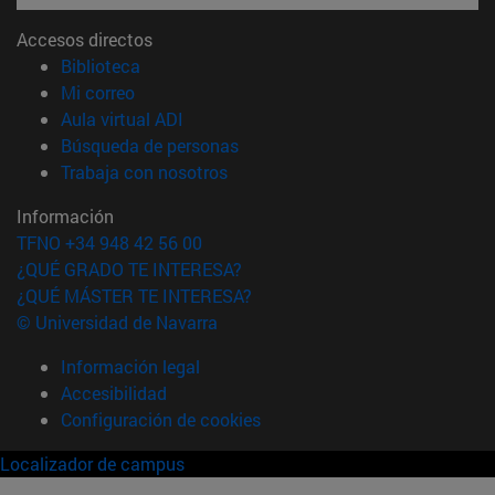
Accesos directos
(abre en nueva ventana)
Biblioteca
(abre en nueva ventana)
Mi correo
(abre en nueva ventana)
Aula virtual ADI
(abre en nueva ventana)
Búsqueda de personas
(abre en nueva ventana)
Trabaja con nosotros
Información
TFNO +34 948 42 56 00
¿QUÉ GRADO TE INTERESA?
¿QUÉ MÁSTER TE INTERESA?
© Universidad de Navarra
Información legal
Accesibilidad
Configuración de cookies
Localizador de campus