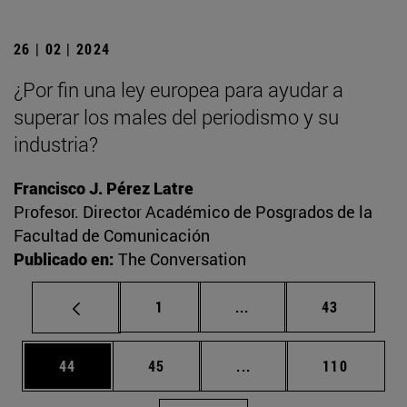
26 | 02 | 2024
¿Por fin una ley europea para ayudar a
superar los males del periodismo y su
industria?
Francisco J. Pérez Latre
Profesor. Director Académico de Posgrados de la
Facultad de Comunicación
Publicado en:
The Conversation
Página
Páginas intermedias Us
Página
1
...
43
Página
Página
Páginas intermedias U
Página
44
45
...
110