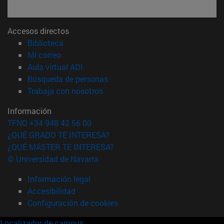
Accesos directos
(abre en nueva ventana)
Biblioteca
(abre en nueva ventana)
Mi correo
(abre en nueva ventana)
Aula virtual ADI
(abre en nueva ventana)
Búsqueda de personas
(abre en nueva ventana)
Trabaja con nosotros
Información
TFNO +34 948 42 56 00
¿QUÉ GRADO TE INTERESA?
¿QUÉ MÁSTER TE INTERESA?
© Universidad de Navarra
Información legal
Accesibilidad
Configuración de cookies
Localizador de campus