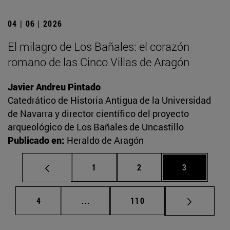
04 | 06 | 2026
El milagro de Los Bañales: el corazón
romano de las Cinco Villas de Aragón
Javier Andreu Pintado
Catedrático de Historia Antigua de la Universidad
de Navarra y director científico del proyecto
arqueológico de Los Bañales de Uncastillo
Publicado en:
Heraldo de Aragón
Página
Página
Página
1
2
3
Página
Páginas intermedias Use TAB para d
Página
4
...
110