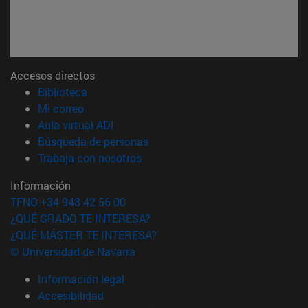
Accesos directos
(abre en nueva ventana)
Biblioteca
(abre en nueva ventana)
Mi correo
(abre en nueva ventana)
Aula virtual ADI
(abre en nueva ventana)
Búsqueda de personas
(abre en nueva ventana)
Trabaja con nosotros
Información
TFNO +34 948 42 56 00
¿QUÉ GRADO TE INTERESA?
¿QUÉ MÁSTER TE INTERESA?
© Universidad de Navarra
Información legal
Accesibilidad