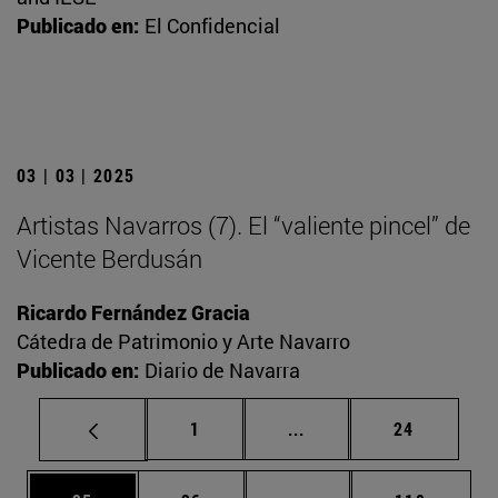
Publicado en:
El Confidencial
03 | 03 | 2025
Artistas Navarros (7). El “valiente pincel” de
Vicente Berdusán
Ricardo Fernández Gracia
Cátedra de Patrimonio y Arte Navarro
Publicado en:
Diario de Navarra
Página
Páginas intermedias Us
Página
1
...
24