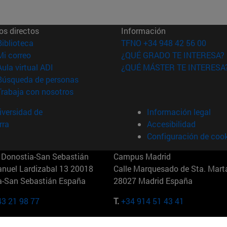
os directos
Información
(abre en nueva ventana)
Biblioteca
TFNO +34 948 42 56 00
(abre en nueva ventana)
Mi correo
¿QUÉ GRADO TE INTERESA?
(abre en nueva ventana)
Aula virtual ADI
¿QUÉ MÁSTER TE INTERESA
(abre en nueva ventana)
Búsqueda de personas
(abre en nueva ventana)
Trabaja con nosotros
versidad de
Información legal
rra
Accesibilidad
Configuración de coo
Donostia-San Sebastián
Campus Madrid
anuel Lardizabal 13 20018
Calle Marquesado de Sta. Marta
a-San Sebastián España
28027 Madrid España
43 21 98 77
T.
+34 914 51 43 41
Nueva York (IESE)
Campus Munich (IESE)