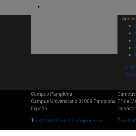
Acces
© Uni
Nava
Campus Pamplona
Campus 
Campus Universitario 31009 Pamplona
Pº de M
España
Donosti
T.
+34 948 42 56 00
info@unav.es
T.
+34 9
Campus Madrid (IESE)
Campus 