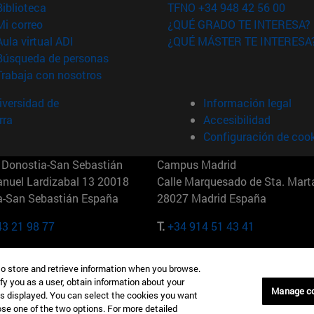
(abre en nueva ventana)
Biblioteca
TFNO +34 948 42 56 00
(abre en nueva ventana)
Mi correo
¿QUÉ GRADO TE INTERESA?
(abre en nueva ventana)
Aula virtual ADI
¿QUÉ MÁSTER TE INTERESA
(abre en nueva ventana)
Búsqueda de personas
(abre en nueva ventana)
Trabaja con nosotros
versidad de
Información legal
rra
Accesibilidad
Configuración de coo
Donostia-San Sebastián
Campus Madrid
anuel Lardizabal 13 20018
Calle Marquesado de Sta. Marta
a-San Sebastián España
28027 Madrid España
43 21 98 77
T.
+34 914 51 43 41
Nueva York (IESE)
Campus Munich (IESE)
to store and retrieve information when you browse.
7th St 10019-2201 Nueva York
Maria-Theresia-Straße 15 8167
fy you as a user, obtain information about your
Múnich Alemania
Manage c
is displayed. You can select the cookies you want
oose one of the two options. For more detailed