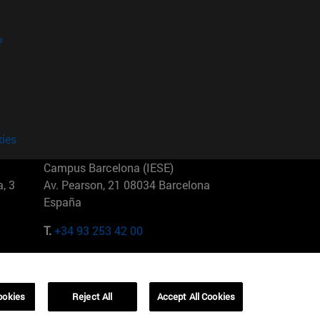
?
kies
Campus Barcelona (IESE)
, 3
Av. Pearson, 21 08034 Barcelona
España
T.
+34 93 253 42 00
Campus Sao Paulo (IESE)
5
Rua Martiniano de Carvalho, 573
01321001 Bela Vista Brasil
ookies
Reject All
Accept All Cookies