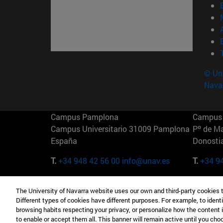
© Uni
Nava
Campus Pamplona
Campus 
Campus Universitario 31009 Pamplona
Pº de M
España
Donosti
T.
+34 948 42 56 00
info@unav.es
T.
+34 9
Campus Madrid (IESE)
Campus 
The University of Navarra website uses our own and third-party cookies 
Camino del Cerro Águila 3 28023
165 W 5
Different types of cookies have different purposes. For example, to identi
Madrid España
EE.UU
browsing habits respecting your privacy, or personalize how the content 
to enable or accept them all. This banner will remain active until you ch