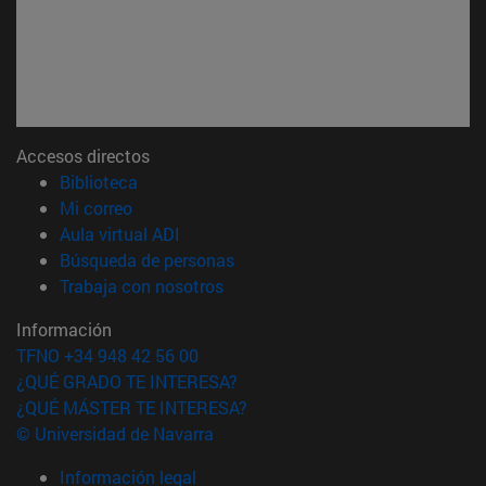
Accesos directos
(abre en nueva ventana)
Biblioteca
(abre en nueva ventana)
Mi correo
(abre en nueva ventana)
Aula virtual ADI
(abre en nueva ventana)
Búsqueda de personas
(abre en nueva ventana)
Trabaja con nosotros
Información
TFNO +34 948 42 56 00
¿QUÉ GRADO TE INTERESA?
¿QUÉ MÁSTER TE INTERESA?
© Universidad de Navarra
Información legal