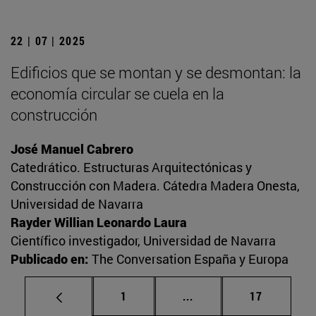
22 | 07 | 2025
Edificios que se montan y se desmontan: la
economía circular se cuela en la
construcción
José Manuel Cabrero
Catedrático. Estructuras Arquitectónicas y
Construcción con Madera. Cátedra Madera Onesta,
Universidad de Navarra
Rayder Willian Leonardo Laura
Científico investigador, Universidad de Navarra
Publicado en:
The Conversation España y Europa
Página
Páginas intermedias Us
Página
1
...
17