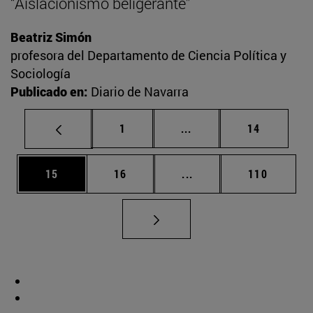
“Aislacionismo beligerante”
Beatriz Simón
profesora del Departamento de Ciencia Política y
Sociología
Publicado en:
Diario de Navarra
Página
Páginas intermedias Us
Página
1
...
14
Página
Página
Páginas intermedias U
Página
15
16
...
110