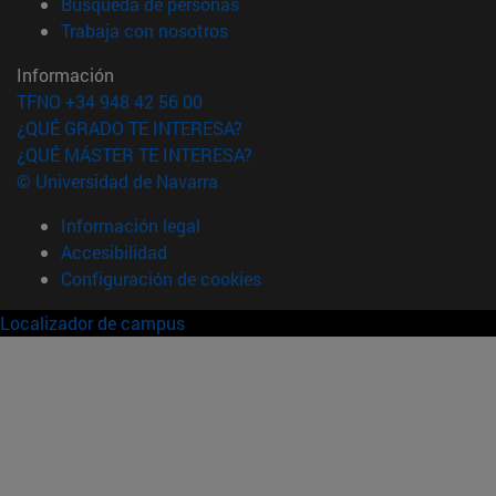
(abre en nueva ventana)
Búsqueda de personas
(abre en nueva ventana)
Trabaja con nosotros
Información
TFNO +34 948 42 56 00
¿QUÉ GRADO TE INTERESA?
¿QUÉ MÁSTER TE INTERESA?
© Universidad de Navarra
Información legal
Accesibilidad
Configuración de cookies
Localizador de campus