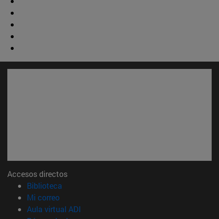
Accesos directos
(abre en nueva ventana)
Biblioteca
(abre en nueva ventana)
Mi correo
(abre en nueva ventana)
Aula virtual ADI