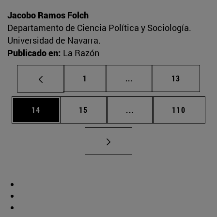
Jacobo Ramos Folch
Departamento de Ciencia Política y Sociología.
Universidad de Navarra.
Publicado en:
La Razón
Página
Páginas intermedias Us
Página
1
...
13
Página
Página
Páginas intermedias U
Página
14
15
...
110