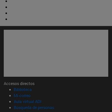
Accesos directos
(abre en nueva ventana)
Biblioteca
(abre en nueva ventana)
Mi correo
(abre en nueva ventana)
Aula virtual ADI
(abre en nueva ventana)
Búsqueda de personas