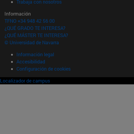
(abre en nueva ventana)
Trabaja con nosotros
Información
TFNO +34 948 42 56 00
¿QUÉ GRADO TE INTERESA?
¿QUÉ MÁSTER TE INTERESA?
© Universidad de Navarra
Información legal
Accesibilidad
Configuración de cookies
Localizador de campus