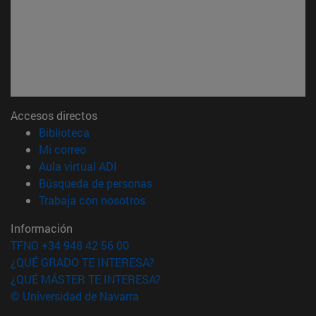
Accesos directos
(abre en nueva ventana)
Biblioteca
(abre en nueva ventana)
Mi correo
(abre en nueva ventana)
Aula virtual ADI
(abre en nueva ventana)
Búsqueda de personas
(abre en nueva ventana)
Trabaja con nosotros
Información
TFNO +34 948 42 56 00
¿QUÉ GRADO TE INTERESA?
¿QUÉ MÁSTER TE INTERESA?
© Universidad de Navarra