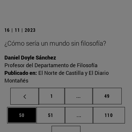
16 | 11 | 2023
¿Cómo sería un mundo sin filosofía?
Daniel Doyle Sánchez
Profesor del Departamento de Filosofía
Publicado en:
El Norte de Castilla y El Diario
Montañés
Página
Páginas intermedias Us
Página
1
...
49
Página
Página
Páginas intermedias U
Página
50
51
...
110