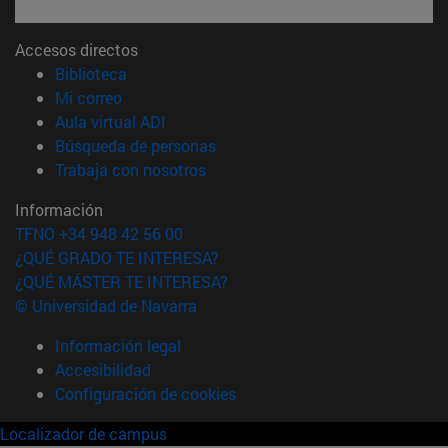
Accesos directos
(abre en nueva ventana)
Biblioteca
(abre en nueva ventana)
Mi correo
(abre en nueva ventana)
Aula virtual ADI
(abre en nueva ventana)
Búsqueda de personas
(abre en nueva ventana)
Trabaja con nosotros
Información
TFNO +34 948 42 56 00
¿QUÉ GRADO TE INTERESA?
¿QUÉ MÁSTER TE INTERESA?
© Universidad de Navarra
Información legal
Accesibilidad
Configuración de cookies
Localizador de campus