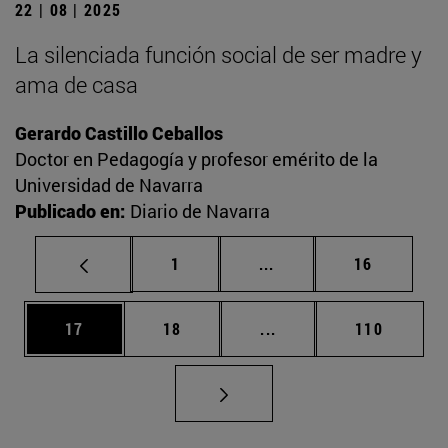
22 | 08 | 2025
La silenciada función social de ser madre y
ama de casa
Gerardo Castillo Ceballos
Doctor en Pedagogía y profesor emérito de la
Universidad de Navarra
Publicado en:
Diario de Navarra
Página
Páginas intermedias Us
Página
1
...
16
Página
Página
Páginas intermedias U
Página
17
18
...
110