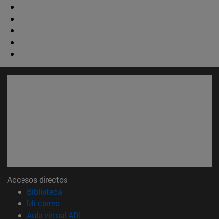
Accesos directos
(abre en nueva ventana)
Biblioteca
(abre en nueva ventana)
Mi correo
(abre en nueva ventana)
Aula virtual ADI