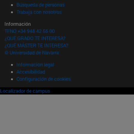
(abre en nueva ventana)
Búsqueda de personas
(abre en nueva ventana)
Trabaja con nosotros
Información
TFNO +34 948 42 56 00
¿QUÉ GRADO TE INTERESA?
¿QUÉ MÁSTER TE INTERESA?
© Universidad de Navarra
Información legal
Accesibilidad
Configuración de cookies
Localizador de campus