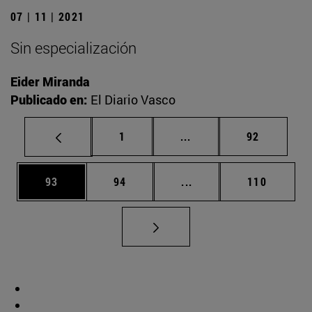
07 | 11 | 2021
Sin especialización
Eider Miranda
Publicado en:
El Diario Vasco
Página
Páginas intermedias Us
Página
1
...
92
Página
Página
Páginas intermedias U
Página
93
94
...
110