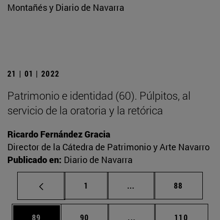
Montañés y Diario de Navarra
21 | 01 | 2022
Patrimonio e identidad (60). Púlpitos, al
servicio de la oratoria y la retórica
Ricardo Fernández Gracia
Director de la Cátedra de Patrimonio y Arte Navarro
Publicado en:
Diario de Navarra
Página
Páginas intermedias Us
Página
1
...
88
Página
Página
Páginas intermedias U
Página
89
90
...
110