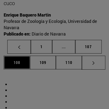
cuco
Enrique Baquero Martin
Profesor de Zoología y Ecología, Universidad de
Navarra
Publicado en:
Diario de Navarra
Página
Páginas intermedias Us
Página
1
...
107
Página
Página
Página
108
109
110