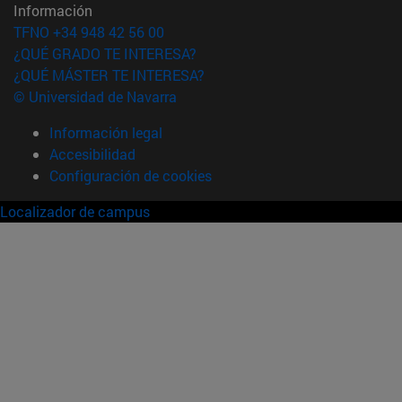
Información
TFNO +34 948 42 56 00
¿QUÉ GRADO TE INTERESA?
¿QUÉ MÁSTER TE INTERESA?
© Universidad de Navarra
Información legal
Accesibilidad
Configuración de cookies
Localizador de campus