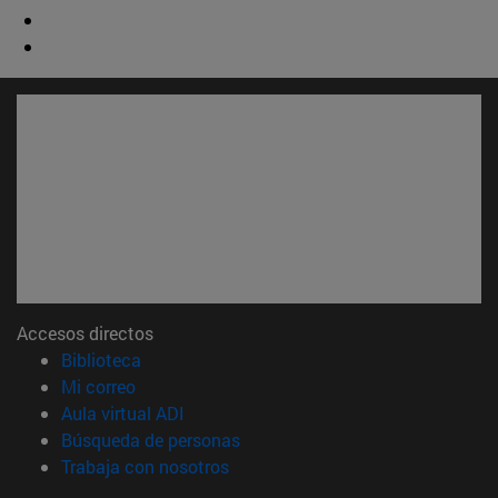
Accesos directos
(abre en nueva ventana)
Biblioteca
(abre en nueva ventana)
Mi correo
(abre en nueva ventana)
Aula virtual ADI
(abre en nueva ventana)
Búsqueda de personas
(abre en nueva ventana)
Trabaja con nosotros