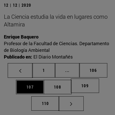
12 | 12 | 2020
La Ciencia estudia la vida en lugares como
Altamira
Enrique Baquero
Profesor de la Facultad de Ciencias. Departamento
de Biología Ambiental
Publicado en:
El Diario Montañés
Página
Páginas intermedias Us
Página
1
...
106
Página
109
Página
Página
107
108
Página
110