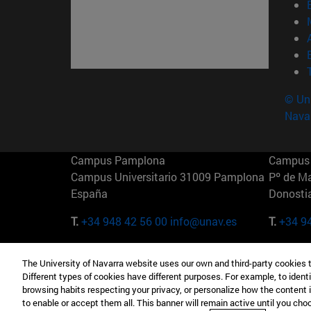
© Uni
Nava
Campus Pamplona
Campus 
Campus Universitario 31009 Pamplona
Pº de M
España
Donosti
T.
+34 948 42 56 00
info@unav.es
T.
+34 9
Campus Madrid (IESE)
Campus 
The University of Navarra website uses our own and third-party cookies 
Camino del Cerro Águila 3 28023
165 W 5
Different types of cookies have different purposes. For example, to identi
Madrid España
EE.UU
browsing habits respecting your privacy, or personalize how the content 
to enable or accept them all. This banner will remain active until you ch
T.
+34 912 11 30 00
T.
+1 64