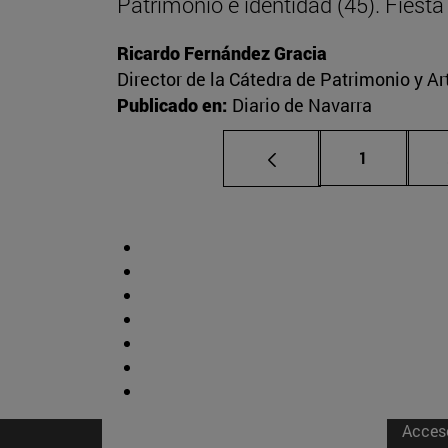
Patrimonio e identidad (45). Fies
Ricardo Fernández Gracia
Director de la Cátedra de Patrimonio y A
Publicado en:
Diario de Navarra
Página
1
Acces