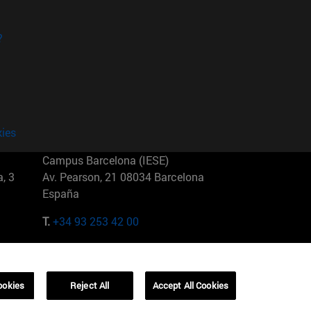
?
kies
Campus Barcelona (IESE)
, 3
Av. Pearson, 21 08034 Barcelona
España
T.
+34 93 253 42 00
Campus Sao Paulo (IESE)
5
Rua Martiniano de Carvalho, 573
01321001 Bela Vista Brasil
ookies
Reject All
Accept All Cookies
T.
+55 11 3177-8300