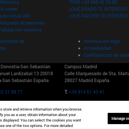
(abre en nueva ventana)
Biblioteca
TFNO +34 948 42 56 00
(abre en nueva ventana)
Mi correo
¿QUÉ GRADO TE INTERESA?
(abre en nueva ventana)
Aula virtual ADI
¿QUÉ MÁSTER TE INTERESA
(abre en nueva ventana)
Búsqueda de personas
(abre en nueva ventana)
Trabaja con nosotros
versidad de
Información legal
rra
Accesibilidad
Configuración de coo
Donostia-San Sebastián
Campus Madrid
anuel Lardizabal 13 20018
Calle Marquesado de Sta. Marta
a-San Sebastián España
28027 Madrid España
43 21 98 77
T.
+34 914 51 43 41
Nueva York (IESE)
Campus Munich (IESE)
to store and retrieve information when you browse.
7th St 10019-2201 Nueva York
Maria-Theresia-Straße 15 8167
fy you as a user, obtain information about your
Múnich Alemania
Manage c
is displayed. You can select the cookies you want
oose one of the two options. For more detailed
6 346 8850
T.
+49 89 24209790