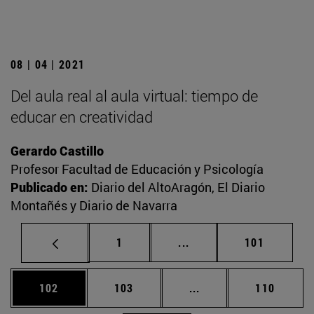
08 | 04 | 2021
Del aula real al aula virtual: tiempo de
educar en creatividad
Gerardo Castillo
Profesor Facultad de Educación y Psicología
Publicado en:
Diario del AltoAragón, El Diario
Montañés y Diario de Navarra
Página
Páginas intermedias Us
Página
1
...
101
Página
Página
Páginas intermedias 
Página
102
103
...
110