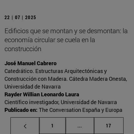
22 | 07 | 2025
Edificios que se montan y se desmontan: la
economía circular se cuela en la
construcción
José Manuel Cabrero
Catedrático. Estructuras Arquitectónicas y
Construcción con Madera. Cátedra Madera Onesta,
Universidad de Navarra
Rayder Willian Leonardo Laura
Científico investigador, Universidad de Navarra
Publicado en:
The Conversation España y Europa
Página
Páginas intermedias Us
Página
1
...
17