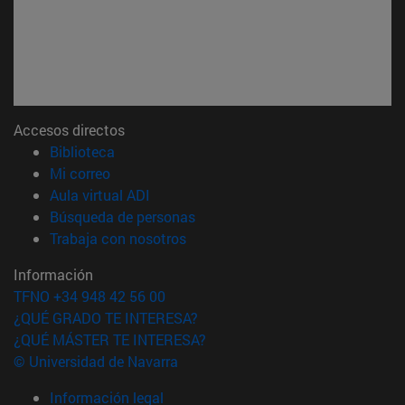
Accesos directos
(abre en nueva ventana)
Biblioteca
(abre en nueva ventana)
Mi correo
(abre en nueva ventana)
Aula virtual ADI
(abre en nueva ventana)
Búsqueda de personas
(abre en nueva ventana)
Trabaja con nosotros
Información
TFNO +34 948 42 56 00
¿QUÉ GRADO TE INTERESA?
¿QUÉ MÁSTER TE INTERESA?
© Universidad de Navarra
Información legal