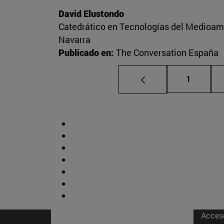
David Elustondo
Catedrático en Tecnologías del Medioambi
Navarra
Publicado en:
The Conversation España
Página
1
Acces