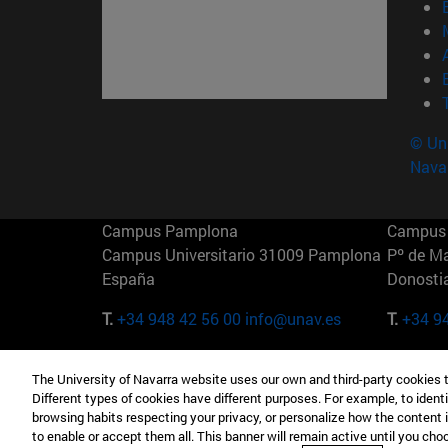
© Uni
Nava
Campus Pamplona
Campus 
Campus Universitario 31009 Pamplona
Pº de M
España
Donosti
T.
+34 948 42 56 00
info@unav.es
T.
+34 9
Campus Madrid (IESE)
Campus 
The University of Navarra website uses our own and third-party cookies 
Camino del Cerro Águila 3 28023
165 W 5
Different types of cookies have different purposes. For example, to identi
Madrid España
EE.UU
browsing habits respecting your privacy, or personalize how the content 
to enable or accept them all. This banner will remain active until you ch
T.
+34 912 11 30 00
T.
+1 64