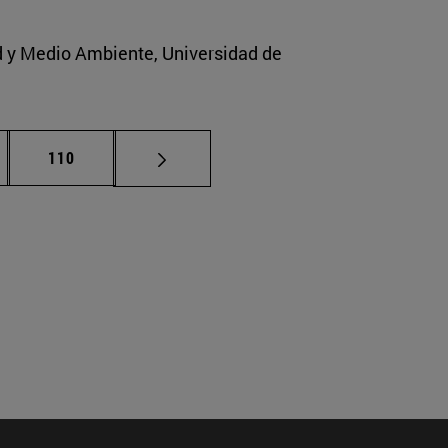
ad y Medio Ambiente, Universidad de
nas intermedias Use TAB para desplazarse.
Página
110