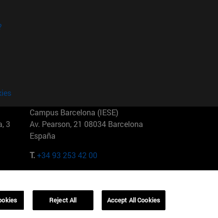
?
kies
Campus Barcelona (IESE)
, 3
Av. Pearson, 21 08034 Barcelona
España
T.
+34 93 253 42 00
Campus Sao Paulo (IESE)
5
Rua Martiniano de Carvalho, 573
01321001 Bela Vista Brasil
ookies
Reject All
Accept All Cookies
T.
+55 11 3177-8300