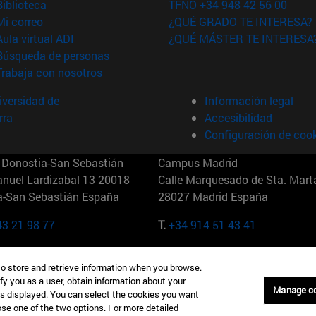
(abre en nueva ventana)
Biblioteca
TFNO +34 948 42 56 00
(abre en nueva ventana)
Mi correo
¿QUÉ GRADO TE INTERESA?
(abre en nueva ventana)
Aula virtual ADI
¿QUÉ MÁSTER TE INTERESA
(abre en nueva ventana)
Búsqueda de personas
(abre en nueva ventana)
Trabaja con nosotros
versidad de
Información legal
rra
Accesibilidad
Configuración de coo
Donostia-San Sebastián
Campus Madrid
anuel Lardizabal 13 20018
Calle Marquesado de Sta. Marta
a-San Sebastián España
28027 Madrid España
43 21 98 77
T.
+34 914 51 43 41
Nueva York (IESE)
Campus Munich (IESE)
to store and retrieve information when you browse.
7th St 10019-2201 Nueva York
Maria-Theresia-Straße 15 8167
fy you as a user, obtain information about your
Múnich Alemania
Manage c
is displayed. You can select the cookies you want
oose one of the two options. For more detailed
6 346 8850
T.
+49 89 24209790