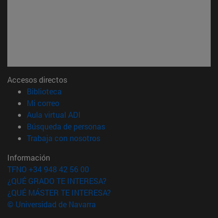
Accesos directos
(abre en nueva ventana)
Biblioteca
(abre en nueva ventana)
Mi correo
(abre en nueva ventana)
Aula virtual ADI
(abre en nueva ventana)
Búsqueda de personas
(abre en nueva ventana)
Trabaja con nosotros
Información
TFNO +34 948 42 56 00
¿QUÉ GRADO TE INTERESA?
¿QUÉ MÁSTER TE INTERESA?
© Universidad de Navarra