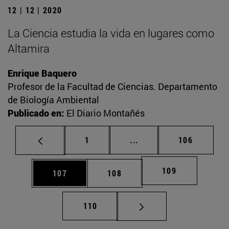
12 | 12 | 2020
La Ciencia estudia la vida en lugares como
Altamira
Enrique Baquero
Profesor de la Facultad de Ciencias. Departamento
de Biología Ambiental
Publicado en:
El Diario Montañés
Página
Páginas intermedias Us
Página
1
...
106
Página
109
Página
Página
107
108
Página
110