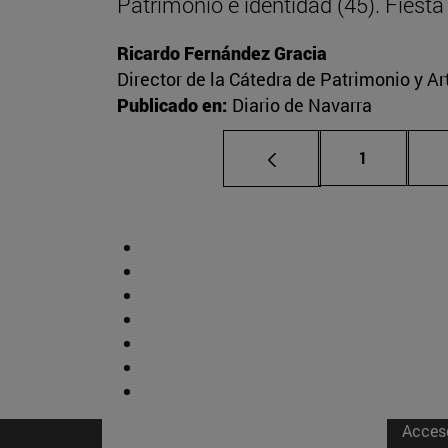
Patrimonio e identidad (45). Fies
Ricardo Fernández Gracia
Director de la Cátedra de Patrimonio y A
Publicado en:
Diario de Navarra
Página
1
Acces