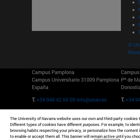
© Uni
Nava
Campus Pamplona
Campus 
Campus Universitario 31009 Pamplona
Pº de M
España
Donosti
T.
+34 948 42 56 00
info@unav.es
T.
+34 9
Campus Madrid (IESE)
Campus 
The University of Navarra website uses our own and third-party cookies 
Camino del Cerro Águila 3 28023
165 W 5
Different types of cookies have different purposes. For example, to identi
Madrid España
EE.UU
browsing habits respecting your privacy, or personalize how the content 
to enable or accept them all. This banner will remain active until you ch
T.
+34 912 11 30 00
T.
+1 64