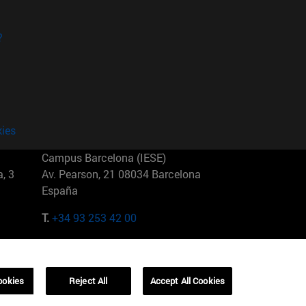
?
kies
Campus Barcelona (IESE)
, 3
Av. Pearson, 21 08034 Barcelona
España
T.
+34 93 253 42 00
Campus Sao Paulo (IESE)
5
Rua Martiniano de Carvalho, 573
01321001 Bela Vista Brasil
ookies
Reject All
Accept All Cookies
T.
+55 11 3177-8300