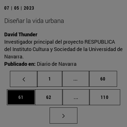
07 | 05 | 2023
Diseñar la vida urbana
David Thunder
Investigador principal del proyecto RESPUBLICA
del Instituto Cultura y Sociedad de la Universidad de
Navarra.
Publicado en:
Diario de Navarra
Página
Páginas intermedias Us
Página
1
...
60
Página
Página
Páginas intermedias U
Página
61
62
...
110