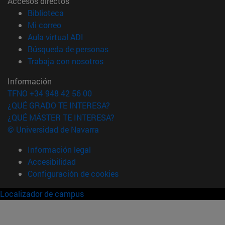
Accesos directos
(abre en nueva ventana)
Biblioteca
(abre en nueva ventana)
Mi correo
(abre en nueva ventana)
Aula virtual ADI
(abre en nueva ventana)
Búsqueda de personas
(abre en nueva ventana)
Trabaja con nosotros
Información
TFNO +34 948 42 56 00
¿QUÉ GRADO TE INTERESA?
¿QUÉ MÁSTER TE INTERESA?
© Universidad de Navarra
Información legal
Accesibilidad
Configuración de cookies
Localizador de campus