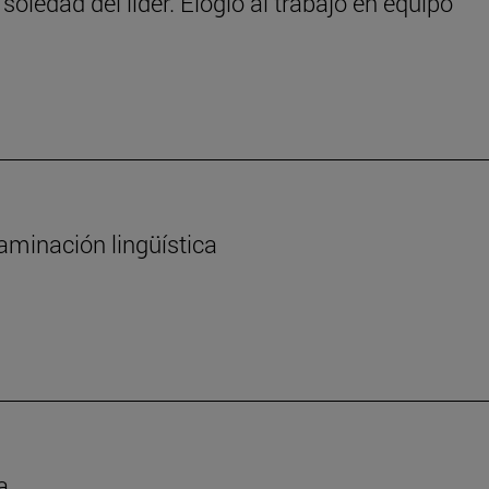
 soledad del líder. Elogio al trabajo en equipo
aminación lingüística
a