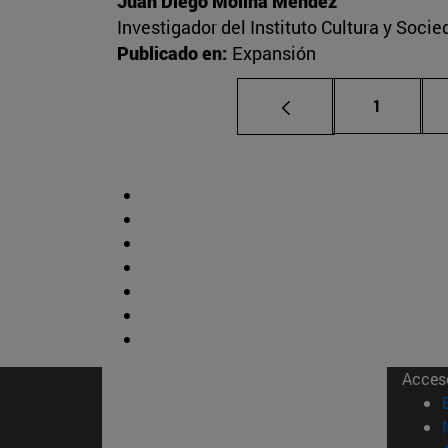
Juan Diego Molina Méndez
Investigador del Instituto Cultura y Soci
Publicado en:
Expansión
Página
1
Acces