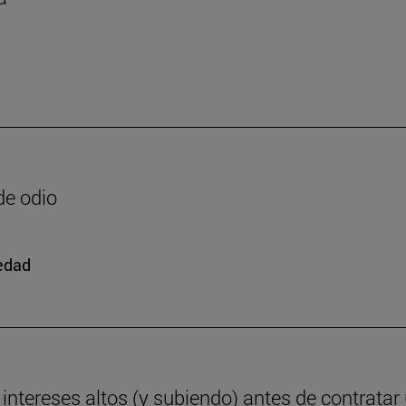
de odio
iedad
ntereses altos (y subiendo) antes de contratar