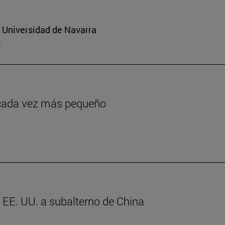
a Universidad de Navarra
s
o cada vez más pequeño
e EE. UU. a subalterno de China