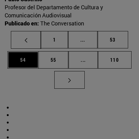
Profesor del Departamento de Cultura y
Comunicación Audiovisual
Publicado en:
The Conversation
Página
Páginas intermedias Us
Página
1
...
53
Página
Página
Páginas intermedias U
Página
54
55
...
110