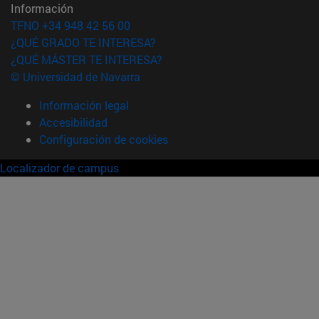
Información
TFNO +34 948 42 56 00
¿QUÉ GRADO TE INTERESA?
¿QUÉ MÁSTER TE INTERESA?
© Universidad de Navarra
Información legal
Accesibilidad
Configuración de cookies
Localizador de campus