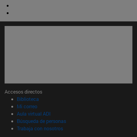
Accesos directos
(abre en nueva ventana)
Biblioteca
(abre en nueva ventana)
Mi correo
(abre en nueva ventana)
Aula virtual ADI
(abre en nueva ventana)
Búsqueda de personas
(abre en nueva ventana)
Trabaja con nosotros