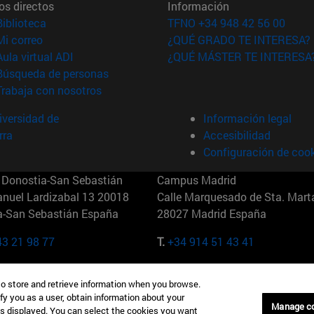
os directos
Información
(abre en nueva ventana)
Biblioteca
TFNO +34 948 42 56 00
(abre en nueva ventana)
Mi correo
¿QUÉ GRADO TE INTERESA?
(abre en nueva ventana)
Aula virtual ADI
¿QUÉ MÁSTER TE INTERESA
(abre en nueva ventana)
Búsqueda de personas
(abre en nueva ventana)
Trabaja con nosotros
versidad de
Información legal
rra
Accesibilidad
Configuración de coo
Donostia-San Sebastián
Campus Madrid
anuel Lardizabal 13 20018
Calle Marquesado de Sta. Marta
a-San Sebastián España
28027 Madrid España
43 21 98 77
T.
+34 914 51 43 41
Nueva York (IESE)
Campus Munich (IESE)
to store and retrieve information when you browse.
7th St 10019-2201 Nueva York
Maria-Theresia-Straße 15 8167
fy you as a user, obtain information about your
Múnich Alemania
Manage c
is displayed. You can select the cookies you want