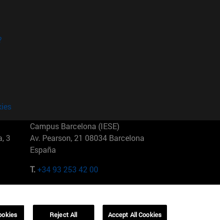
?
kies
Campus Barcelona (IESE)
, 3
Av. Pearson, 21 08034 Barcelona
España
T.
+34 93 253 42 00
Campus Sao Paulo (IESE)
5
Rua Martiniano de Carvalho, 573
01321001 Bela Vista Brasil
ookies
Reject All
Accept All Cookies