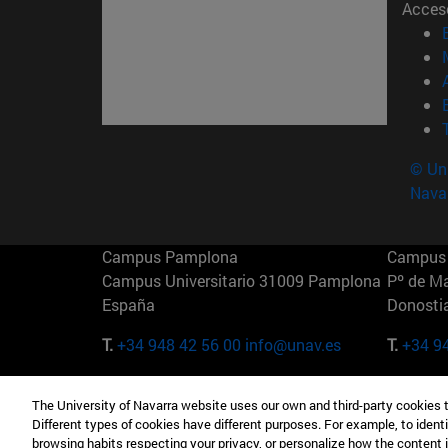
Acces
© Uni
Nava
Campus Pamplona
Campus 
Campus Universitario 31009 Pamplona
Pº de M
España
Donosti
T.
+34 948 42 56 00
info@unav.es
T.
+34 9
Campus Madrid (IESE)
Campus 
The University of Navarra website uses our own and third-party cookies 
Camino del Cerro Águila 3 28023
165 W 5
Different types of cookies have different purposes. For example, to identi
Madrid España
EE.UU
browsing habits respecting your privacy, or personalize how the content 