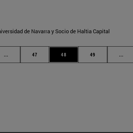
iversidad de Navarra y Socio de Haltia Capital
Páginas intermedias Use TAB para desplazarse.
Página
Página
Página
Pági
...
47
48
49
...