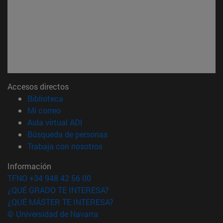
Accesos directos
(abre en nueva ventana)
Biblioteca
(abre en nueva ventana)
Mi correo
(abre en nueva ventana)
Aula virtual ADI
(abre en nueva ventana)
Búsqueda de personas
(abre en nueva ventana)
Trabaja con nosotros
Información
TFNO +34 948 42 56 00
¿QUÉ GRADO TE INTERESA?
¿QUÉ MÁSTER TE INTERESA?
© Universidad de Navarra