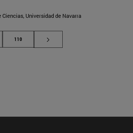
e Ciencias, Universidad de Navarra
nas intermedias Use TAB para desplazarse.
Página
110