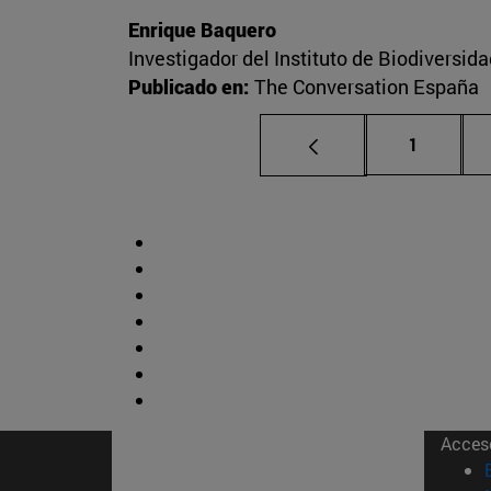
Enrique Baquero
Investigador del Instituto de Biodiversi
Publicado en:
The Conversation España
Página
1
Acces