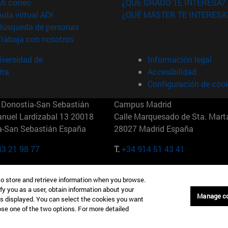
(abre en nueva ventana)
Mi correo
¿QUÉ GRADO TE INTERESA?
(abre en nueva ventana)
Aula virtual ADI
¿QUÉ MÁSTER TE INTERESA
(abre en nueva ventana)
Búsqueda de personas
(abre en nueva ventana)
Trabaja con nosotros
versidad de
Información legal
rra
Accesibilidad
Configuración de coo
Donostia-San Sebastián
Campus Madrid
anuel Lardizabal 13 20018
Calle Marquesado de Sta. Marta
a-San Sebastián España
28027 Madrid España
43 21 98 77
T.
+34 914 51 43 41
Nueva York (IESE)
Campus Munich (IESE)
to store and retrieve information when you browse.
7th St 10019-2201 Nueva York
Maria-Theresia-Straße 15 8167
fy you as a user, obtain information about your
Múnich Alemania
Manage c
is displayed. You can select the cookies you want
oose one of the two options. For more detailed
6 346 8850
T.
+49 89 24209790