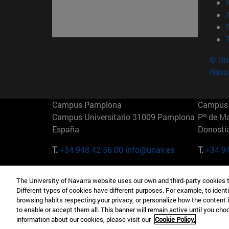
© Uni
Nava
Campus Pamplona
Campus 
Campus Universitario 31009 Pamplona
Pº de M
España
Donosti
T.
+34 948 42 56 00
info@unav.es
T.
+34 9
Campus Madrid (IESE)
Campus 
The University of Navarra website uses our own and third-party cookies 
Camino del Cerro Águila 3 28023
165 W 5
Different types of cookies have different purposes. For example, to identi
Madrid España
EE.UU
browsing habits respecting your privacy, or personalize how the content 
to enable or accept them all. This banner will remain active until you ch
T.
+34 912 11 30 00
T.
+1 64
information about our cookies, please visit our
Cookie Policy.