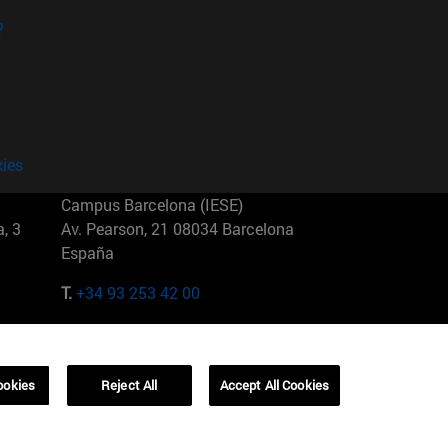
?
kies
Campus Barcelona (IESE)
, 3
Av. Pearson, 21 08034 Barcelona
España
T.
+34 93 253 42 00
Campus Sao Paulo (IESE)
5
Rua Martiniano de Carvalho, 573
01321001 Bela Vista Brasil
ookies
Reject All
Accept All Cookies
T.
+55 11 3177-8300