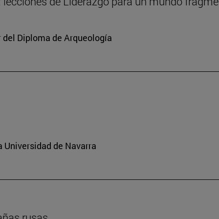
ar: lecciones de Liderazgo para un mundo fragm
or del Diploma de Arqueología
a Universidad de Navarra
tañas rusas