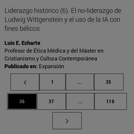
Liderazgo histórico (6). El no-liderazgo de
Ludwig Wittgenstein y el uso de la IA con
fines bélicos
Luis E. Echarte
Profesor de Ética Médica y del Máster en
Cristianismo y Cultura Contemporánea
Publicado en:
Expansión
Página
Páginas intermedias Us
Página
1
...
35
Página
Página
Páginas intermedias U
Página
36
37
...
110