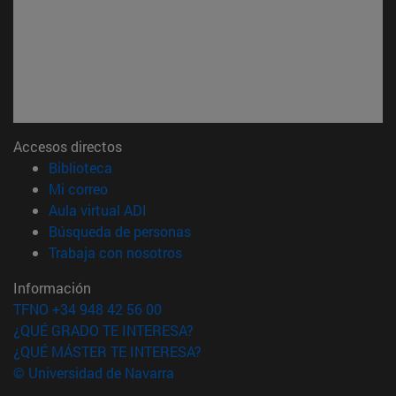
Accesos directos
(abre en nueva ventana)
Biblioteca
(abre en nueva ventana)
Mi correo
(abre en nueva ventana)
Aula virtual ADI
(abre en nueva ventana)
Búsqueda de personas
(abre en nueva ventana)
Trabaja con nosotros
Información
TFNO +34 948 42 56 00
¿QUÉ GRADO TE INTERESA?
¿QUÉ MÁSTER TE INTERESA?
© Universidad de Navarra