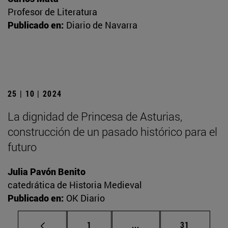
Profesor de Literatura
Publicado en:
Diario de Navarra
25 | 10 | 2024
La dignidad de Princesa de Asturias,
construcción de un pasado histórico para el
futuro
Julia Pavón Benito
catedrática de Historia Medieval
Publicado en:
OK Diario
Página
Páginas intermedias Us
Página
1
...
31