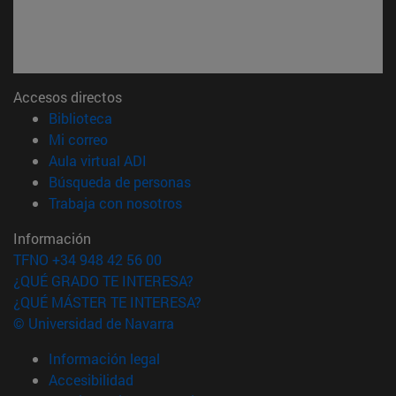
Accesos directos
(abre en nueva ventana)
Biblioteca
(abre en nueva ventana)
Mi correo
(abre en nueva ventana)
Aula virtual ADI
(abre en nueva ventana)
Búsqueda de personas
(abre en nueva ventana)
Trabaja con nosotros
Información
TFNO +34 948 42 56 00
¿QUÉ GRADO TE INTERESA?
¿QUÉ MÁSTER TE INTERESA?
© Universidad de Navarra
Información legal
Accesibilidad