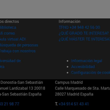
os directos
Información
(abre en nueva ventana)
Biblioteca
TFNO +34 948 42 56 00
(abre en nueva ventana)
Mi correo
¿QUÉ GRADO TE INTERESA?
(abre en nueva ventana)
Aula virtual ADI
¿QUÉ MÁSTER TE INTERESA
(abre en nueva ventana)
Búsqueda de personas
(abre en nueva ventana)
Trabaja con nosotros
versidad de
Información legal
rra
Accesibilidad
Configuración de coo
Donostia-San Sebastián
Campus Madrid
anuel Lardizabal 13 20018
Calle Marquesado de Sta. Marta
a-San Sebastián España
28027 Madrid España
43 21 98 77
T.
+34 914 51 43 41