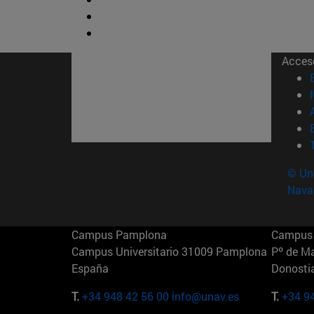
Acces
© Uni
Nava
Campus Pamplona
Campus 
Campus Universitario 31009 Pamplona
Pº de M
España
Donosti
T.
+34 948 42 56 00
info@unav.es
T.
+34 9