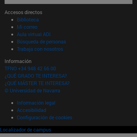
Accesos directos
(abre en nueva ventana)
Biblioteca
(abre en nueva ventana)
Mi correo
(abre en nueva ventana)
Aula virtual ADI
(abre en nueva ventana)
Búsqueda de personas
(abre en nueva ventana)
Trabaja con nosotros
Información
TFNO +34 948 42 56 00
¿QUÉ GRADO TE INTERESA?
¿QUÉ MÁSTER TE INTERESA?
© Universidad de Navarra
Información legal
Accesibilidad
Configuración de cookies
Localizador de campus