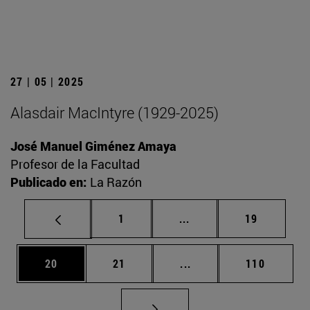
27 | 05 | 2025
Alasdair MacIntyre (1929-2025)
José Manuel Giménez Amaya
Profesor de la Facultad
Publicado en:
La Razón
Página
Páginas intermedias Us
Página
1
...
19
Página
Página
Páginas intermedias U
Página
20
21
...
110