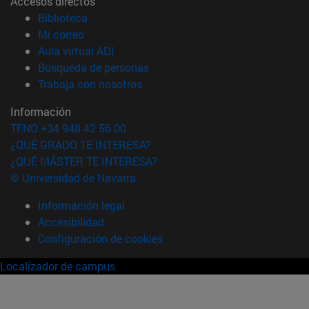
Accesos directos
(abre en nueva ventana)
Biblioteca
(abre en nueva ventana)
Mi correo
(abre en nueva ventana)
Aula virtual ADI
(abre en nueva ventana)
Búsqueda de personas
(abre en nueva ventana)
Trabaja con nosotros
Información
TFNO +34 948 42 56 00
¿QUÉ GRADO TE INTERESA?
¿QUÉ MÁSTER TE INTERESA?
© Universidad de Navarra
Información legal
Accesibilidad
Configuración de cookies
Localizador de campus