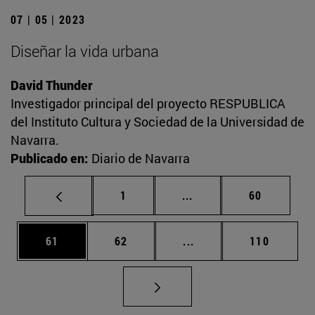
07 | 05 | 2023
Diseñar la vida urbana
David Thunder
Investigador principal del proyecto RESPUBLICA
del Instituto Cultura y Sociedad de la Universidad de
Navarra.
Publicado en:
Diario de Navarra
Página
Páginas intermedias Us
Página
1
...
60
Página
Página
Páginas intermedias U
Página
61
62
...
110