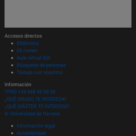
Accesos directos
(abre en nueva ventana)
Biblioteca
(abre en nueva ventana)
Mi correo
(abre en nueva ventana)
Aula virtual ADI
(abre en nueva ventana)
Búsqueda de personas
(abre en nueva ventana)
Trabaja con nosotros
Información
TFNO +34 948 42 56 00
¿QUÉ GRADO TE INTERESA?
¿QUÉ MÁSTER TE INTERESA?
© Universidad de Navarra
Información legal
Accesibilidad