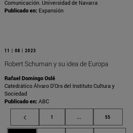
Comunicación. Universidad de Navarra
Publicado en:
Expansión
11 | 08 | 2023
Robert Schuman y su idea de Europa
Rafael Domingo Oslé
Catedrático Álvaro D'Ors del Instituto Cultura y
Sociedad
Publicado en:
ABC
Página
Páginas intermedias Us
Página
1
...
55