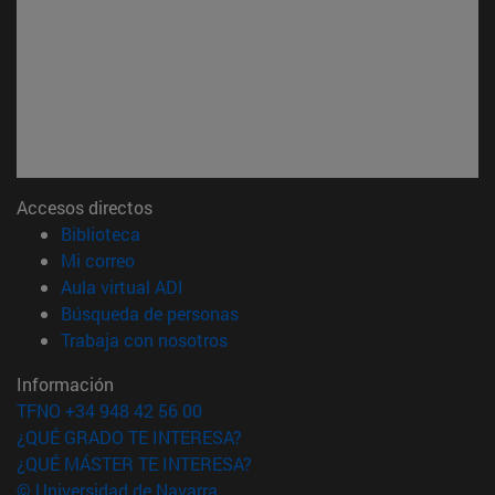
Accesos directos
(abre en nueva ventana)
Biblioteca
(abre en nueva ventana)
Mi correo
(abre en nueva ventana)
Aula virtual ADI
(abre en nueva ventana)
Búsqueda de personas
(abre en nueva ventana)
Trabaja con nosotros
Información
TFNO +34 948 42 56 00
¿QUÉ GRADO TE INTERESA?
¿QUÉ MÁSTER TE INTERESA?
© Universidad de Navarra