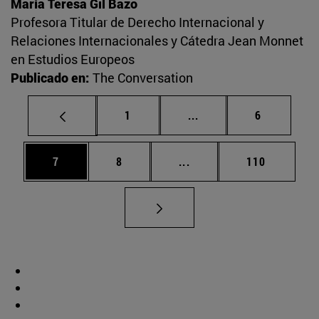
María Teresa Gil Bazo
Profesora Titular de Derecho Internacional y
Relaciones Internacionales y Cátedra Jean Monnet
en Estudios Europeos
Publicado en:
The Conversation
Página
Páginas intermedias U
Página
1
...
6
Página
Página
Páginas intermedias Use
Página
7
8
...
110