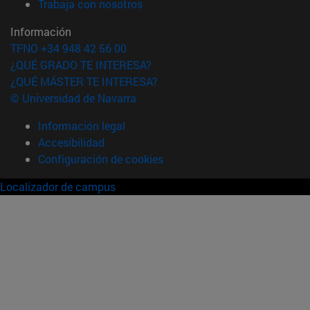
(abre en nueva ventana)
Trabaja con nosotros
Información
TFNO +34 948 42 56 00
¿QUÉ GRADO TE INTERESA?
¿QUÉ MÁSTER TE INTERESA?
© Universidad de Navarra
Información legal
Accesibilidad
Configuración de cookies
Localizador de campus