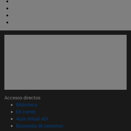
Accesos directos
(abre en nueva ventana)
Biblioteca
(abre en nueva ventana)
Mi correo
(abre en nueva ventana)
Aula virtual ADI
(abre en nueva ventana)
Búsqueda de personas