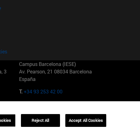
?
kies
Campus Barcelona (IESE)
, 3
Av. Pearson, 21 08034 Barcelona
España
T.
+34 93 253 42 00
Campus Sao Paulo (IESE)
5
Rua Martiniano de Carvalho, 573
01321001 Bela Vista Brasil
ookies
Reject All
Accept All Cookies
T.
+55 11 3177-8300