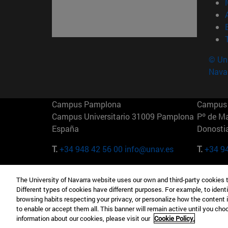
© Uni
Nava
Campus Pamplona
Campus 
Campus Universitario 31009 Pamplona
Pº de M
España
Donosti
T.
+34 948 42 56 00
info@unav.es
T.
+34 9
Campus Madrid (IESE)
Campus 
The University of Navarra website uses our own and third-party cookies 
Camino del Cerro Águila 3 28023
165 W 5
Different types of cookies have different purposes. For example, to identi
Madrid España
EE.UU
browsing habits respecting your privacy, or personalize how the content 
to enable or accept them all. This banner will remain active until you ch
T.
+34 912 11 30 00
T.
+1 64
information about our cookies, please visit our
Cookie Policy.