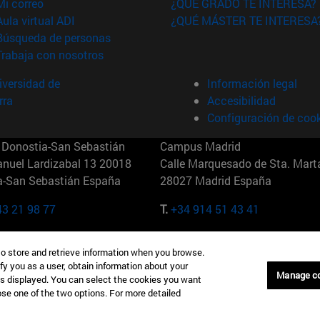
(abre en nueva ventana)
Mi correo
¿QUÉ GRADO TE INTERESA?
(abre en nueva ventana)
Aula virtual ADI
¿QUÉ MÁSTER TE INTERESA
(abre en nueva ventana)
Búsqueda de personas
(abre en nueva ventana)
Trabaja con nosotros
versidad de
Información legal
rra
Accesibilidad
Configuración de coo
Donostia-San Sebastián
Campus Madrid
anuel Lardizabal 13 20018
Calle Marquesado de Sta. Marta
a-San Sebastián España
28027 Madrid España
43 21 98 77
T.
+34 914 51 43 41
Nueva York (IESE)
Campus Munich (IESE)
to store and retrieve information when you browse.
7th St 10019-2201 Nueva York
Maria-Theresia-Straße 15 8167
fy you as a user, obtain information about your
Múnich Alemania
Manage c
is displayed. You can select the cookies you want
oose one of the two options. For more detailed
6 346 8850
T.
+49 89 24209790