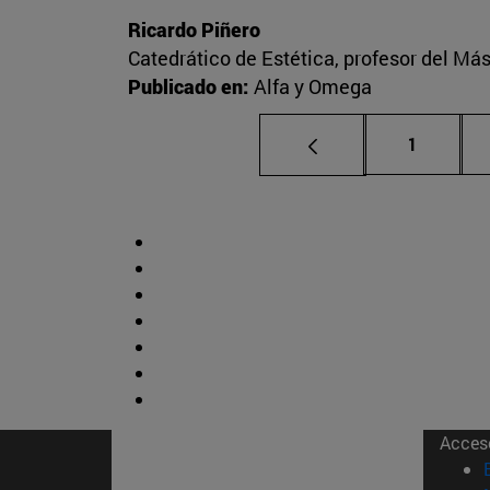
Ricardo Piñero
Catedrático de Estética, profesor del Más
Publicado en:
Alfa y Omega
Página
1
Acces