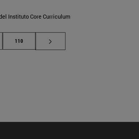
del Instituto Core Curriculum
nas intermedias Use TAB para desplazarse.
Página
110